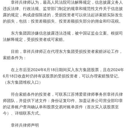
章祥兵律师认为，最高人民法院司法解释规定，信息披露义务人
违反法律、行政法规、监管部门制定的规章和规范性文件关于信息披
露的规定，构成虚假陈述的，受损投资者可以依法起诉索赔实际发生
的损失，包括：投资差额损失、投资差额损失部分的佣金和印花税。
东方集团因涉嫌信息披露违法违规，被中国证监会立案。根据司
法解释规定，受损投资者或可索赔。
目前，章祥兵律师正在代理东方集团受损投资者索赔诉讼工作，
索赔条件为：
在上市后至2024年6月18日期间买入东方集团股票，且在2024年
6月18日收盘时仍持有该股票的受损投资者，可以办理索赔预登记。
（东方集团维权入口）
符合索赔条件的投资者，可联系江苏博爱星律师事务所章祥兵律
师团队，并提供下述文件：身份证复印件、加盖证券公司营业部印章
的证券账户查询确认单和股票交易对账单原件（首次买入该股票至
今）、详细联系方式。
章祥兵律师声明