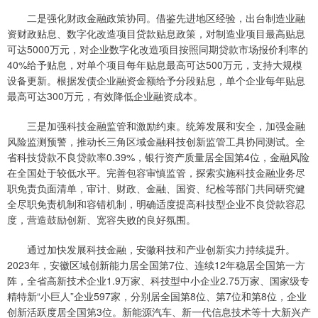
二是强化财政金融政策协同。借鉴先进地区经验，出台制造业融
资财政贴息、数字化改造项目贷款贴息政策，对制造业项目最高贴息
可达5000万元，对企业数字化改造项目按照同期贷款市场报价利率的
40%给予贴息，对单个项目每年贴息最高可达500万元，支持大规模
设备更新。根据发债企业融资金额给予分段贴息，单个企业每年贴息
最高可达300万元，有效降低企业融资成本。
三是加强科技金融监管和激励约束。统筹发展和安全，加强金融
风险监测预警，推动长三角区域金融科技创新监管工具协同测试。全
省科技贷款不良贷款率0.39%，银行资产质量居全国第4位，金融风险
在全国处于较低水平。完善包容审慎监管，探索实施科技金融业务尽
职免责负面清单，审计、财政、金融、国资、纪检等部门共同研究健
全尽职免责机制和容错机制，明确适度提高科技型企业不良贷款容忍
度，营造鼓励创新、宽容失败的良好氛围。
通过加快发展科技金融，安徽科技和产业创新实力持续提升。
2023年，安徽区域创新能力居全国第7位、连续12年稳居全国第一方
阵，全省高新技术企业1.9万家、科技型中小企业2.75万家、国家级专
精特新“小巨人”企业597家，分别居全国第8位、第7位和第8位，企业
创新活跃度居全国第3位。新能源汽车、新一代信息技术等十大新兴产