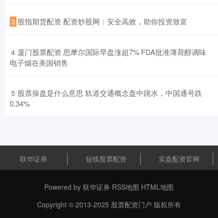
​股指期货配资 配资炒股网：安全高效，助你投资致富
3
​厦门股票配资 思摩尔国际早盘涨超7% FDA批准薄荷醇调味
4
电子烟在美国销售
​股票操盘是什么意思 轨道交通概念盘中跳水，中国通号跌
5
0.34%
联华证券
短线股票配资
实盘配资官网
Powered by
联华证券
RSS地图
HTML地图
Copyright
© 2013-2025
股票配资门户
版权所有