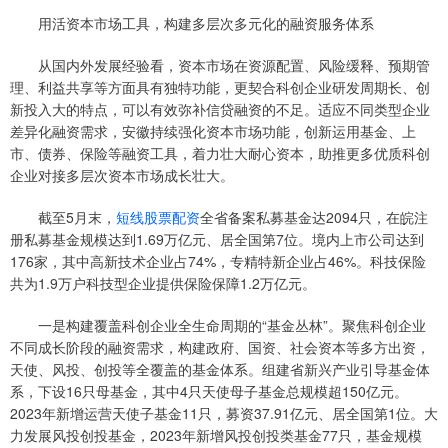
用活资本市场工具，构建多层次多元化的融资服务体系
从国内外发展经验看，资本市场在资源配置、风险缓释、预期管
理、利益共享等方面具有独特功能，更契合科创企业研发周期长、创
新投入大的特点，可以有效弥补信贷融资的不足。适应不同类型企业
差异化融资需求，安徽持续强化资本市场功能，创新运用基金、上
市、债券、保险等融资工具，着力壮大耐心资本，助推更多优质科创
企业对接多层次资本市场成长壮大。
截至5月末，
短线股票配资
全省备案私募基金达2094只，在皖注
册私募基金规模达到1.69万亿元、居全国第7位。境内上市公司达到
176家，其中高新技术企业占74%，专精特新企业占46%。科技保险
共为1.9万户科技型企业提供保险保障1.2万亿元。
一是构建覆盖科创企业全生命周期的“基金丛林”。聚焦科创企业
不同成长阶段的融资需求，构建政府、国资、社会资本等多方出资，
天使、风投、创投等全覆盖的基金体系。组建省新兴产业引导基金体
系，下设16只母基金，其中4只天使母子基金总规模超150亿元。
2023年新增运营天使子基金11只，募资37.91亿元、居全国第1位。大
力发展风投创投基金，2023年新增风投创投类基金77只，基金规模