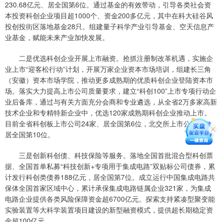
230.68亿元、居全国第6位。通过基金的有效带动，引导各类社会资
本投资科创企业项目超1000个、资金200多亿元，其中在科大硅谷风
投创投街区落地基金28只。组建量子科学产业引导基金、空天信息产
业基金，赋能未来产业加快发展。
二是优选科创企业开展上市融资。抢抓注册制改革机遇，实施企
业上市“迎客松行动”计划，开展万家企业资本市场培训，组建长三角
（安徽）资本市场学院，推动更多成熟期的优质科创企业登陆资本市
场。落实大力提高上市公司质量要求，建立“科创100”上市专项行动企
业后备库，通过与有关方面充分会商和专业遴选，从全省2万多家高新
技术企业和专精特新企业中，优选120家成熟期科创企业推动上市。
目前全省科创板上市公司24家、居全国第6位，北交所上市公司8家、
居全国第10位。
三是创新科创债、科技保险等服务。落地全国首批混合型科创票
据、全国首单私募“科技创新+专项用于集成电路”双贴标公司债券，累
计发行科创类债券188亿元，居全国第7位。成立运行中国集成电路共
保体全国首家区域中心，累计承保集成电路链属企业321家，为集成
电路企业提供各类风险保障资金超6700亿元。探索支持紧凑型聚变能
实验装置等大科学装置项目建设的新型融资模式，提供超长期稳定资
金超100亿元。