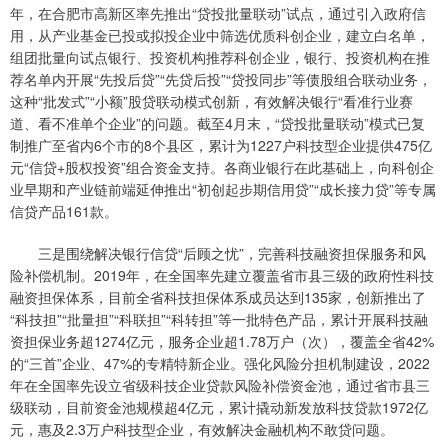
年，在合肥市高新区率先推出“贷投批量联动”试点，通过引入政府信
用，从产业基金已投或拟投企业中筛选优质科创企业，建立白名单，
组团批量向试点银行、投资机构推荐科创企业，银行、投资机构在推
荐名单内开展“先投后贷”“先贷后投”“贷投同步”等债股组合联动业务，
这种“批发式”“小额”股贷联动模式创新，有效解决银行“看准行业赛
道、看不准单个企业”的问题。截至4月末，“贷投批量联动”模式已复
制推广至省内6个市的8个县区，累计为1227户科技型企业提供475亿
元“信贷+股权投资”组合资金支持。各商业银行在此基础上，向科创企
业早期和产业链前端延伸推出“初创起步期信用贷”“成长接力贷”等专属
信贷产品161款。
三是围绕解决银行信贷“后顾之忧”，完善科技融资担保服务和风
险补偿机制。2019年，在全国率先建立覆盖省市县三级的政府性科技
融资担保体系，目前全省科技担保体系成员达到135家，创新推出了
“科技担”“批量担”“科联担”“科转担”等一批特色产品，累计开展科技融
资担保业务超1274亿元，服务企业超1.78万户（次），覆盖全省42%
的“三首”企业、47%的专精特新企业。强化风险分担机制建设，2022
年在全国率先设立省级科技企业贷款风险补偿资金池，通过省市县三
级联动，目前资金池规模超4亿元，累计撬动新发放科技贷款1972亿
元，惠及2.3万户科技型企业，有效解决金融机构不敢贷问题。