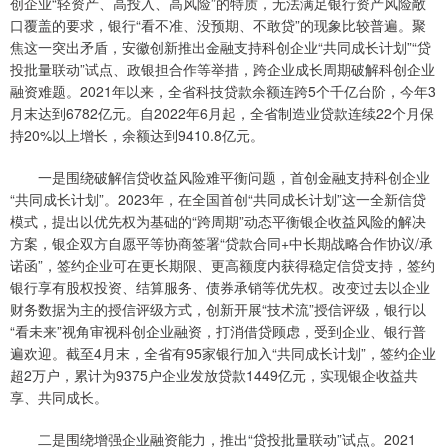
创企业“轻资产、高投入、高风险”的特质，无法满足银行资产风险敞
口覆盖的要求，银行“看不准、没预期、不敢贷”的现象比较普遍。聚
焦这一突出矛盾，安徽创新推出金融支持科创企业“共同成长计划”“贷
投批量联动”试点、政银担合作等举措，跨企业成长周期破解科创企业
融资难题。2021年以来，全省科技贷款余额连跨5个千亿台阶，今年3
月末达到6782亿元。自2022年6月起，全省制造业贷款连续22个月保
持20%以上增长，余额达到9410.8亿元。
一是围绕破解信贷收益风险难平衡问题，首创金融支持科创企业
“共同成长计划”。2023年，在全国首创“共同成长计划”这一全新信贷
模式，提出以优先权为基础的“跨周期”动态平衡银企收益风险的解决
方案，银企双方自愿平等协商签署“贷款合同+中长期战略合作协议/承
诺函”，签约企业可在更长期限、更高额度内获得稳定信贷支持，签约
银行享有股权投资、结算服务、债券承销等优先权。改变过去以企业
财务数据为主的授信评级方式，创新开展“技术流”授信评级，银行以
“看未来”视角审视科创企业融资，打消借贷顾虑，受到企业、银行普
遍欢迎。截至4月末，全省有95家银行加入“共同成长计划”，签约企业
超2万户，累计为9375户企业发放贷款1449亿元，实现银企收益共
享、共同成长。
二是围绕增强企业融资能力，推出“贷投批量联动”试点。2021