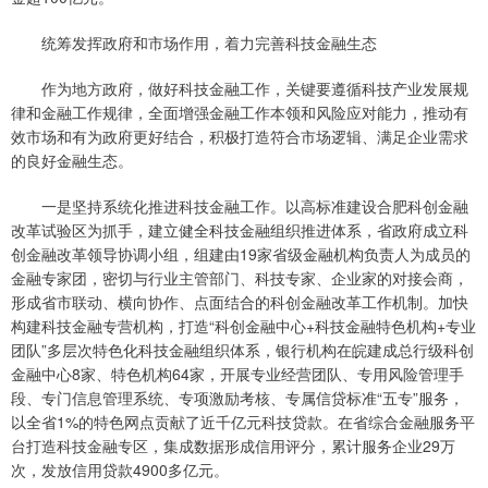
统筹发挥政府和市场作用，着力完善科技金融生态
作为地方政府，做好科技金融工作，关键要遵循科技产业发展规
律和金融工作规律，全面增强金融工作本领和风险应对能力，推动有
效市场和有为政府更好结合，积极打造符合市场逻辑、满足企业需求
的良好金融生态。
一是坚持系统化推进科技金融工作。以高标准建设合肥科创金融
改革试验区为抓手，建立健全科技金融组织推进体系，省政府成立科
创金融改革领导协调小组，组建由19家省级金融机构负责人为成员的
金融专家团，密切与行业主管部门、科技专家、企业家的对接会商，
形成省市联动、横向协作、点面结合的科创金融改革工作机制。加快
构建科技金融专营机构，打造“科创金融中心+科技金融特色机构+专业
团队”多层次特色化科技金融组织体系，银行机构在皖建成总行级科创
金融中心8家、特色机构64家，开展专业经营团队、专用风险管理手
段、专门信息管理系统、专项激励考核、专属信贷标准“五专”服务，
以全省1%的特色网点贡献了近千亿元科技贷款。在省综合金融服务平
台打造科技金融专区，集成数据形成信用评分，累计服务企业29万
次，发放信用贷款4900多亿元。