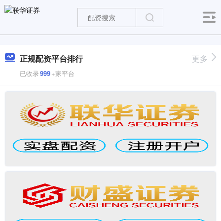
正规配资平台排行
更多
已收录
999
+家平台