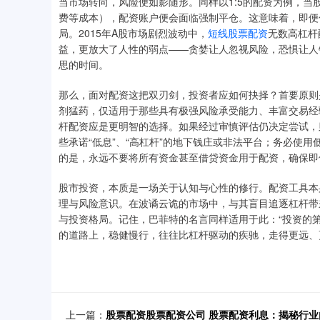
当市场转向，风险便如影随形。同样以1:5的配资为例，当
费等成本），配资账户便会面临强制平仓。这意味着，即便
局。2015年A股市场剧烈波动中，
短线股票配资
无数高杠杆
益，更放大了人性的弱点——贪婪让人忽视风险，恐惧让人
思的时间。
那么，面对配资这把双刃剑，投资者应如何抉择？首要原则
剂猛药，仅适用于那些具有极强风险承受能力、丰富交易经
杆配资应是更明智的选择。如果经过审慎评估仍决定尝试，
些承诺“低息”、“高杠杆”的地下钱庄或非法平台；务必使用
的是，永远不要将所有资金甚至借贷资金用于配资，确保即
股市投资，本质是一场关于认知与心性的修行。配资工具本
理与风险意识。在波谲云诡的市场中，与其盲目追逐杠杆带
与投资格局。记住，巴菲特的名言同样适用于此：“投资的
的道路上，稳健慢行，往往比杠杆驱动的疾驰，走得更远、
上一篇：
股票配资股票配资公司 股票配资利息：揭秘行业