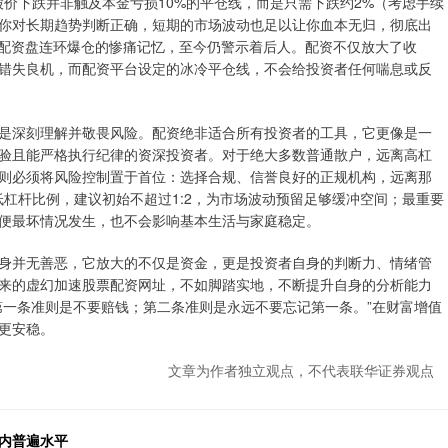
股价下跌并非触及本金亏损10%的平仓线，而是只需下跌约2%（考虑手续
你对长期趋势判断正确，短期的市场波动也足以让你血本无归，彻底出
配资盘连环爆仓的惨痛记忆，至今仍警示着后人。配资不仅放大了收
错失良机，而配资平台设定的冰冷平仓线，不会给投资者任何喘息或反
是深刻理解并敬畏风险。配资绝非适合所有投资者的工具，它更像是一
验且能严格执行纪律的资深投资者。对于绝大多数普通散户，远离高杠
则必须将风险控制置于首位：选择合规、信誉良好的正规机构，远离那
低杠杆比例，建议初始不超过1:2，为市场波动预留足够缓冲空间；最重要
便最坏情况发生，也不会影响基本生活与家庭稳定。
身并无善恶，它放大的不仅是资金，更是投资者自身的判断力、情绪管
来的虚幻加速股票配资网址，不如脚踏实地，不断提升自身的分析能力
第一条准则是不要赔钱；第二条准则是永远不要忘记第一条。”在财富增值
更安稳。
文章为作者独立观点，不代表联华证券观点
内普遍水平