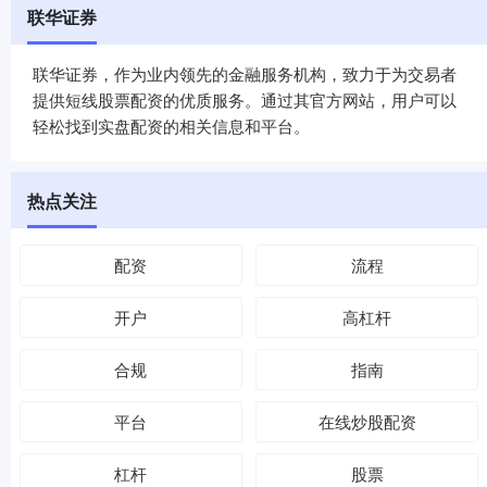
联华证券
联华证券，作为业内领先的金融服务机构，致力于为交易者
提供短线股票配资的优质服务。通过其官方网站，用户可以
轻松找到实盘配资的相关信息和平台。
热点关注
配资
流程
开户
高杠杆
合规
指南
平台
在线炒股配资
杠杆
股票