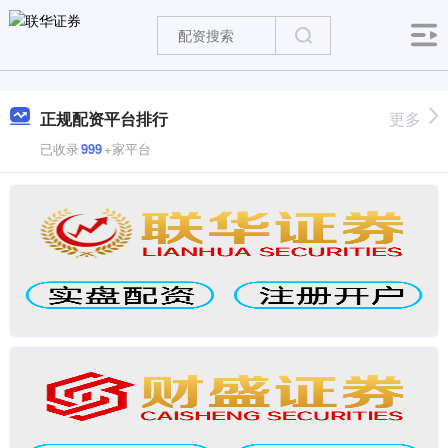
正规配资平台排行
更多
已收录
999
+家平台