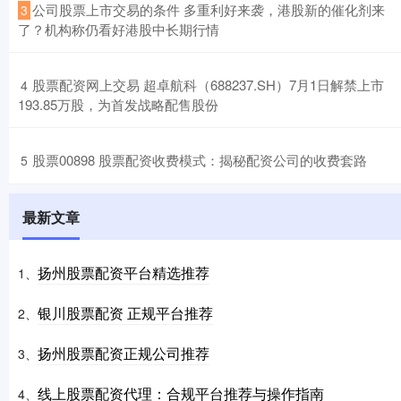
​公司股票上市交易的条件 多重利好来袭，港股新的催化剂来
3
了？机构称仍看好港股中长期行情
​股票配资网上交易 超卓航科（688237.SH）7月1日解禁上市
4
193.85万股，为首发战略配售股份
​股票00898 股票配资收费模式：揭秘配资公司的收费套路
5
最新文章
扬州股票配资平台精选推荐
1、
银川股票配资 正规平台推荐
2、
扬州股票配资正规公司推荐
3、
线上股票配资代理：合规平台推荐与操作指南
4、