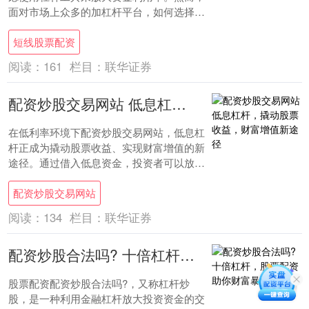
面对市场上众多的加杠杆平台，如何选择正
规、安全的渠道成为关键。本文将为您详细
短线股票配资
解析目前....
阅读：
161
栏目：
联华证券
配资炒股交易网站 低息杠杆，撬动股票收益，财富增值新途径
在低利率环境下配资炒股交易网站，低息杠
杆正成为撬动股票收益、实现财富增值的新
途径。通过借入低息资金，投资者可以放大
投资规模，从而提升潜在收益。 外盘期货配
配资炒股交易网站
资公司....
阅读：
134
栏目：
联华证券
配资炒股合法吗? 十倍杠杆，股票配资助你财富暴增
股票配资配资炒股合法吗?，又称杠杆炒
股，是一种利用金融杠杆放大投资资金的交