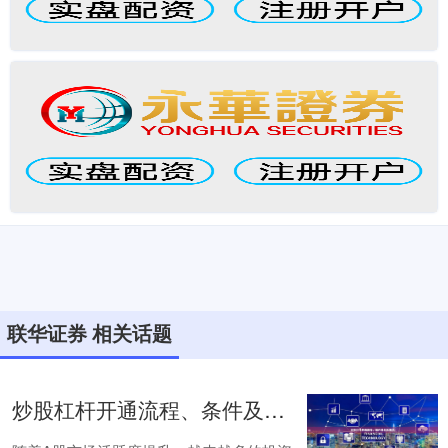
联华证券 相关话题
炒股杠杆开通流程、条件及风险提示