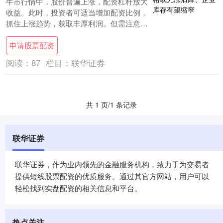
牛市行情中，股价普遍上涨，配资杠杆放大
收益。此时，投资者可适当增加配资比例，
抓住上涨趋势，获取丰厚利润。但需注意控
制风险，避免过度加杠杆。 热点栏目 自选
申请股票配资
股 数....
阅读：
87
栏目：
联华证券
共 1 页/1 条记录
联华证券
联华证券，作为业内领先的金融服务机构，致力于为交易者
提供短线股票配资的优质服务。通过其官方网站，用户可以
轻松找到实盘配资的相关信息和平台。
热点关注